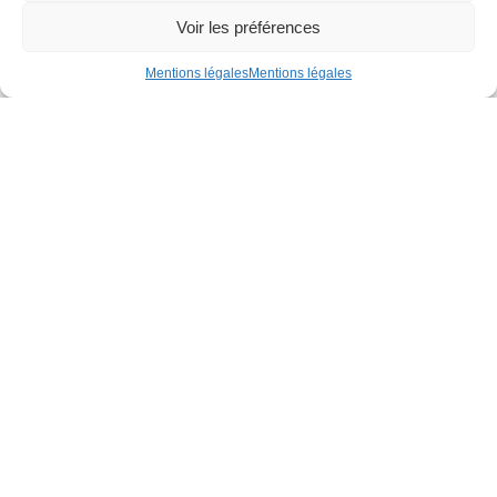
Voir les préférences
Mentions légales
Mentions légales
CS 68312
Rue de la Gironnière
44983 Sainte-Luce-sur-Loire Cedex
02 51 13 30 20