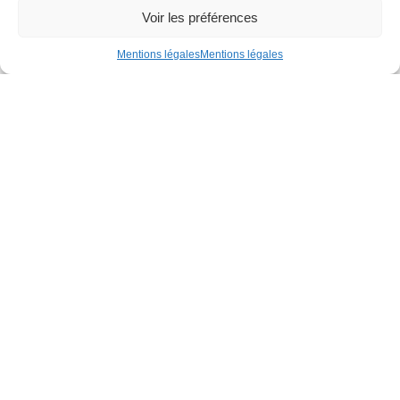
Voir les préférences
Mentions légales
Mentions légales
CS 68312
Rue de la Gironnière
44983 Sainte-Luce-sur-Loire Cedex
02 51 13 30 20