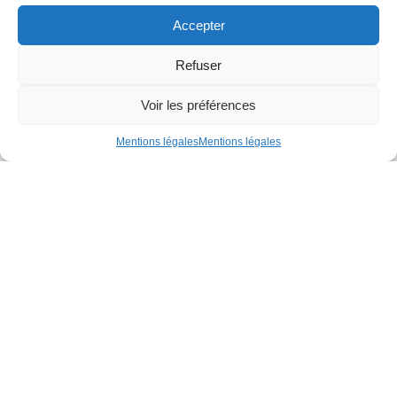
Accepter
Refuser
Voir les préférences
Mentions légales
Mentions légales
CS 68312
Rue de la Gironnière
44983 Sainte-Luce-sur-Loire Cedex
02 51 13 30 20