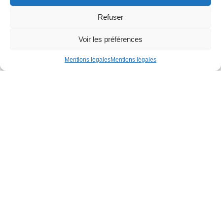
Refuser
Voir les préférences
Mentions légales
Mentions légales
CS 68312
Rue de la Gironnière
44983 Sainte-Luce-sur-Loire Cedex
02 51 13 30 20