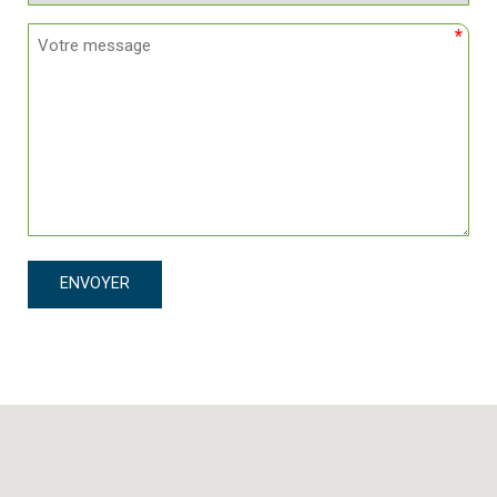
nous
Votre
contacter
message
pour
*
*