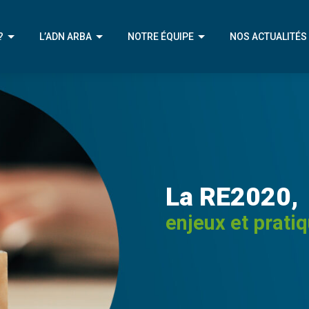
?
L’ADN ARBA
NOTRE ÉQUIPE
NOS ACTUALITÉS
IVE
NOTRE MÉTIER
NOTRE ÉQUIPE
ÉRENTS
NOTRE APPROCHE
NOTRE CHAMPION
ENIR
NOTRE AMBITION
La RE2020,
enjeux et prati