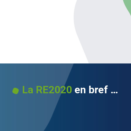
La RE2020
en bref …