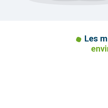
Les mu
envi