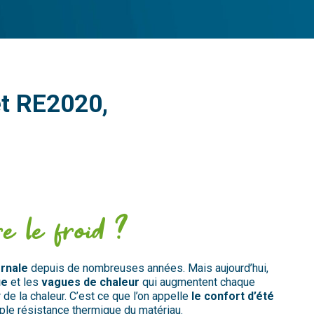
et RE2020,
re le froid ?
rnale
depuis
de
nombreuses
années
.
Mais
aujourd’hui,
ue
et
les
vagues
de
chaleur
qui
augmentent
chaque
r
de
la
chaleur
. C’est
ce
que l’on appel
le
le
confort
d’été
ple
résistance
thermique
du
matériau
.