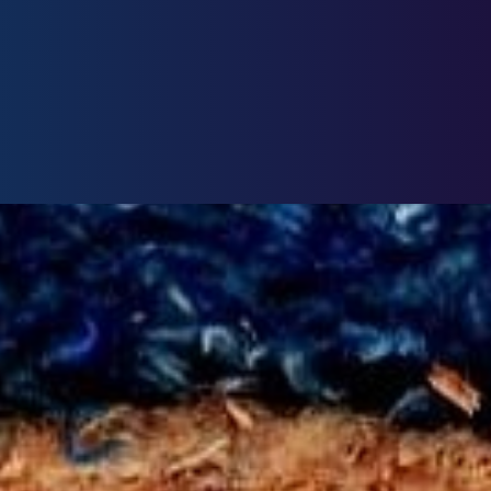
constructions
ion du matériau,
lité
.