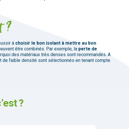
t ?
éussir à
choisir le bon isolant à mettre au bon
euvent
être
combinés
.
Par
exemple,
la
perte
de
rquoi
des
matériaux
très
denses
sont
recommandés.
A
t
de
faible
densité
sont
sélectionnés
en
tenant
compte
’est ?