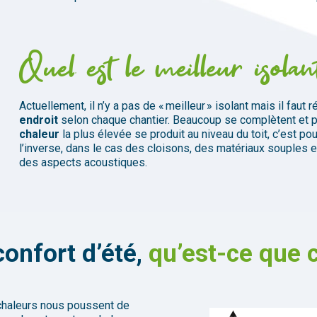
Quel est le meilleur isolan
Actuellement, il n’y a pas de « meilleur » isolant mais il faut r
endroit
selon chaque chantier.
Beaucoup
se
complètent
et
p
chaleur
la
plus
élevée
se
produit
au
niveau
du
toit,
c’est
pou
l’inverse,
dans
le
cas
des
cloisons,
des
matériaux
souples
e
des
aspects
acoustiques.
confort d’été
,
qu’est-ce que c
 chaleurs nous poussent de