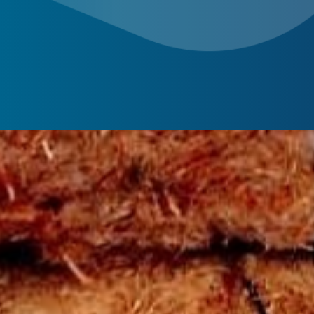
La
Réglementation Environnementale 
neuves
et s’attaque donc directement aux ma
l’énergie consommée nécessaire à
Les matériau