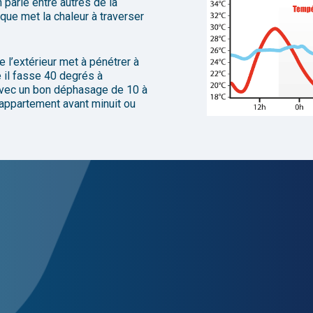
 parle entre autres de la
e que met la chaleur à traverser
l’extérieur met à pénétrer à
 il fasse 40 degrés à
 avec un bon déphasage de 10 à
appartement
avant
minuit
ou
nts biosourcés
et la RE2020
olants biosourcés
et de
décarbonation des bâtiments
. En ef
les
(laine de verre ou laine de roche) et les
laines végétales
ou
a laine de coton, l’ouate de cellulose, le mélange de chanvre/lin/
rbe. Et la liste est en encore très longue !