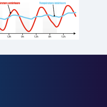
fet,
il existe 2
 dîtes isolants
coton, la paille
,