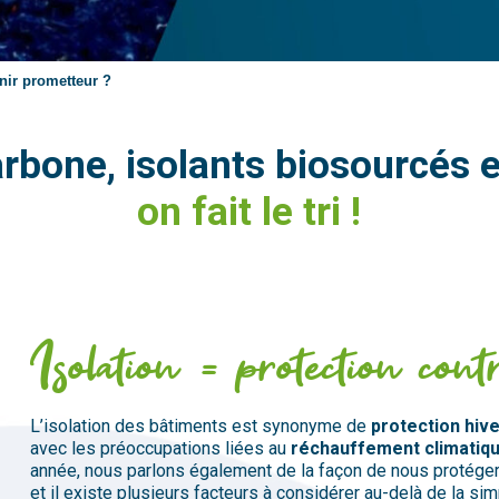
enir prometteur ?
arbone, isolants biosourcés 
on fait le tri !
Isolation = protection cont
L’isolation
des
bâtiments
est
synonyme
de
protection
hive
avec
les
préoccupations
liées
au
réchauffement
climatiq
année
,
nous
parlons
également
de
la
façon
de
nous
protége
et
il existe
plusieurs
facteurs
à
considérer au-
de
là de
la
sim