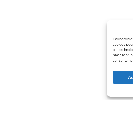
Pour offrir 
cookies pour
ces technolo
navigation ou
consentement
Ac
CS 68312
Rue de la Gironnière
44983 Sainte-Luce-sur-Loire Ce