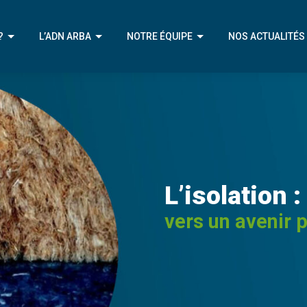
?
L’ADN ARBA
NOTRE ÉQUIPE
NOS ACTUALITÉS
IVE
NOTRE MÉTIER
NOTRE ÉQUIPE
ÉRENTS
NOTRE APPROCHE
NOTRE CHAMPION
ENIR
NOTRE AMBITION
L’isolation :
vers un avenir 