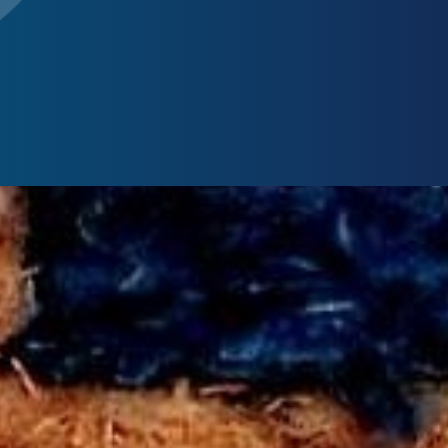
2020
, appelée la RE2020,
vise à
réduire l’impact carbone des 
tériaux de construction. Cela passe par l’origine et la composit
 la fabrication, l’analyse du cycle de vie
et l’indice de recyclabi
x biosourcés ont donc un bel avenir devant eux :)