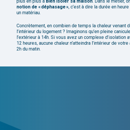
plus en plus à
bien isoler sa maison
.
Dans le métier, on
notion de « déphasage »
, c’est à dire la durée en heur
un matériau.
Concrètement, en combien de temps la chaleur venant de 
l’intérieur du logement ?
Imaginons qu’en pleine canicule
l’extérieur à 14h. Si vous avez un complexe d’isolation
12 heures,
aucune
chaleur
n’atteindra
l’intérieur
de
votre
2h
du
matin.
Les isola
Nous entendons parler
tous les jours
d’
is
grands types d’isolants : les
laines minéra
biosourcés avec notamment la laine de bois, l
l’he