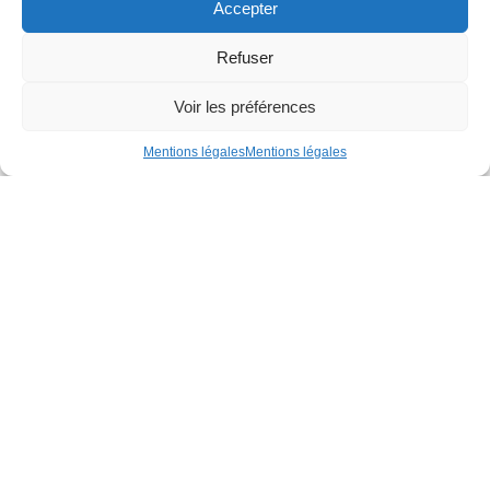
Accepter
Refuser
Voir les préférences
Mentions légales
Mentions légales
CS 68312
Rue de la Gironnière
44983 Sainte-Luce-sur-Loire Cedex
02 51 13 30 20