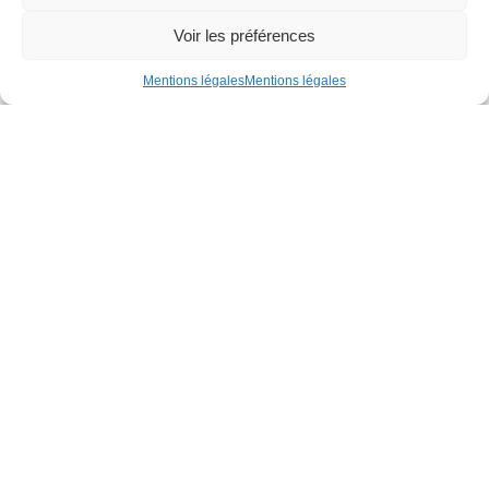
Voir les préférences
Mentions légales
Mentions légales
CS 68312
Rue de la Gironnière
44983 Sainte-Luce-sur-Loire Cedex
02 51 13 30 20