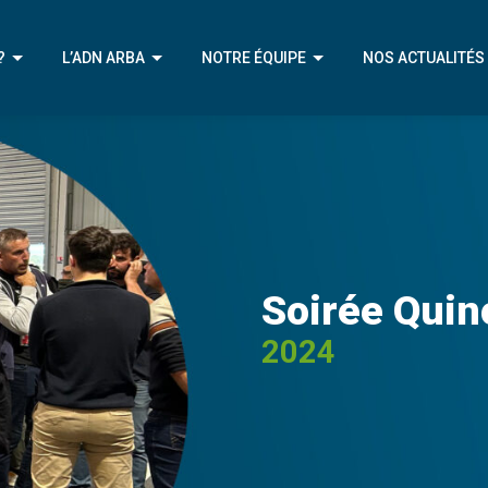
?
L’ADN ARBA
NOTRE ÉQUIPE
NOS ACTUALITÉS
IVE
NOTRE MÉTIER
NOTRE ÉQUIPE
ÉRENTS
NOTRE APPROCHE
NOTRE CHAMPION
ENIR
NOTRE AMBITION
Soirée Quinc
2024