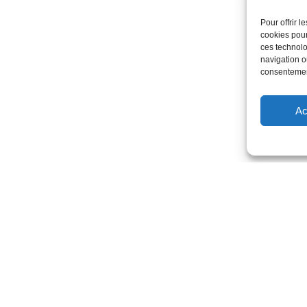
Pour offrir 
cookies pour
ces technolo
navigation ou
consentement
Ac
CS 68312
Rue de la Gironnière
44983 Sainte-Luce-sur-Loire Ce
02 51 13 30 20