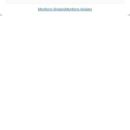
Mentions légales
Mentions légales
CS 68312
Rue de la Gironnière
44983 Sainte-Luce-sur-Loire Cedex
02 51 13 30 20