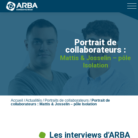
Portrait de
collaborateurs :
Mattis & Josselin – pôle
Isolation
Accueil
/
Actualités
/
Portraits de collaborateurs
/
Portrait de
collaborateurs : Mattis & Josselin – pôle Isolation
Les interviews d’ARBA