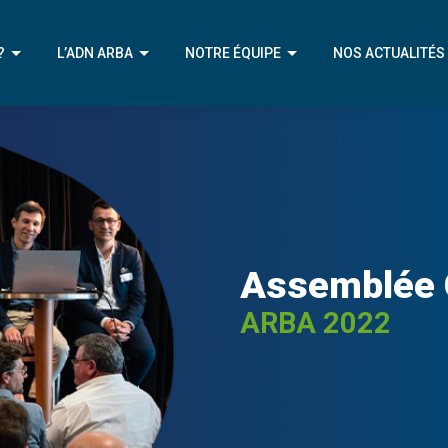
?
L’ADN ARBA
NOTRE ÉQUIPE
NOS ACTUALITÉS
IVE
NOTRE MÉTIER
NOTRE ÉQUIPE
ÉRENTS
NOTRE APPROCHE
NOTRE CHAMPION
ENIR
NOTRE AMBITION
Assemblée 
ARBA 2022